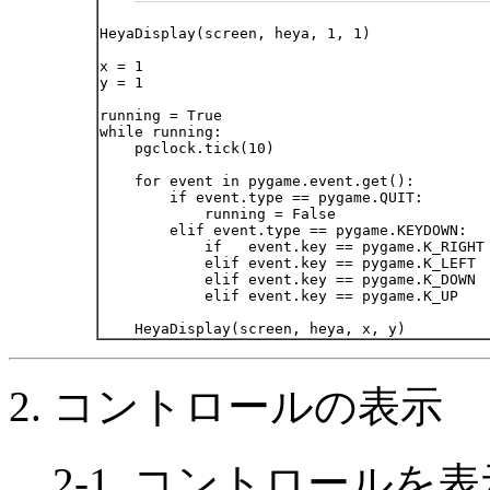
HeyaDisplay(screen, heya, 1, 1)

x = 1

y = 1

running = True

while running:

    pgclock.tick(10)

    for event in pygame.event.get():

        if event.type == pygame.QUIT:

            running = False

        elif event.type == pygame.KEYDOWN:

            if   event.key == pygame.K_RIGHT
            elif event.key == pygame.K_LEFT 
            elif event.key == pygame.K_DOWN 
            elif event.key == pygame.K_UP   
2. コントロールの表示
2-1. コントロール