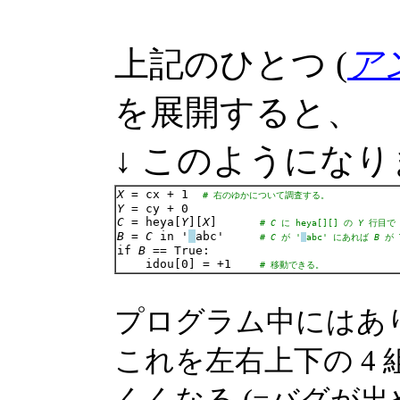
上記のひとつ (
ア
を展開すると、
↓ このようにな
X
 = cx + 1  
# 右のゆかについて調査する。
Y
C
 = heya[
Y
][
X
]      
# 
C
 に heya[][] の 
Y
 行目で
B
 = 
C
 in '
abc'     
# 
C
 が '
abc' にあれば 
B
 が
if 
B
 == True:

    idou[0] = +1    
# 移動できる。
プログラム中にはあ
これを左右上下の 4