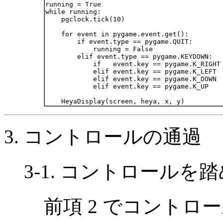
running = True

while running:

    pgclock.tick(10)

    for event in pygame.event.get():

        if event.type == pygame.QUIT:

            running = False

        elif event.type == pygame.KEYDOWN:

            if   event.key == pygame.K_RIGHT
            elif event.key == pygame.K_LEFT 
            elif event.key == pygame.K_DOWN 
            elif event.key == pygame.K_UP   
3. コントロールの通過
3-1. コントロール
前項 2 でコントロ