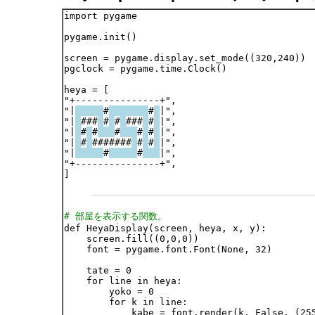
import pygame

pygame.init()

screen = pygame.display.set_mode((320,240))

pgclock = pygame.time.Clock()

heya = [

"+---------------+",

"|
#
#
|",

"|
###
#
#
###
#
|",

"|
#
#
#
#
#
|",

"|
#
#######
#
#
|",

"|
#
#
|",

"+---------------+",

]

# 部屋を表示する関数。

def HeyaDisplay(screen, heya, x, y):

    screen.fill((0,0,0))

    font = pygame.font.Font(None, 32)

    tate = 0

    for line in heya:

        yoko = 0

        for k in line:

            kabe = font.render(k, False, (255