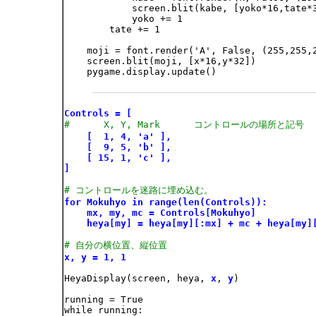
            screen.blit(kabe, [yoko*16,tate*3
            yoko += 1

        tate += 1

    moji = font.render('A', False, (255,255,2
    screen.blit(moji, [x*16,y*32])

    pygame.display.update()

Controls = [
#      X, Y, Mark      コントロールの場所と記号
[  1, 4, 'a' ],
[  9, 5, 'b' ],
[ 15, 1, 'c' ],
]
# コントロールを迷路に埋め込む。
for Mokuhyo in range(len(Controls)):
mx, my, mc = Controls[Mokuhyo]
heya[my] = heya[my][:mx] + mc + heya[my]
# 自分の横位置、縦位置
x, y = 1, 1
HeyaDisplay(screen, heya, 
x
, 
y
)

running = True

while running:
