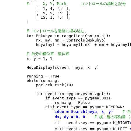
#      X, Y, Mark      コントロールの場所と記号

    [  1, 4, 'a' ],

    [  9, 5, 'b' ],

    [ 15, 1, 'c' ],

]

# コントロールを迷路に埋め込む。

for Mokuhyo in range(len(Controls)):

    mx, my, mm = Controls[Mokuhyo]

    heya[my] = heya[my][:mx] + mm + heya[my][
# 自分の横位置、縦位置

x, y = 1, 1

HeyaDisplay(screen, heya, x, y)

running = True

while running:

    pgclock.tick(10)

    for event in pygame.event.get():

        if event.type == pygame.QUIT:

            running = False

        elif event.type == pygame.KEYDOWN:

idou = Search(heya, x, y)
# 
dx, dy = 0, 0
# 横、縦の移動量 (
            if   event.key == pygame.K_RIGHT
            elif event.key == pygame.K_LEFT 