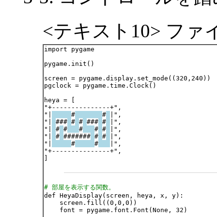
<テキスト10> ファイル
import pygame

pygame.init()

screen = pygame.display.set_mode((320,240))

pgclock = pygame.time.Clock()

heya = [

"+---------------+",

"|
#
#
|",

"|
###
#
#
###
#
|",

"|
#
#
#
#
#
|",

"|
#
#######
#
#
|",

"|
#
#
|",

"+---------------+",

]

# 部屋を表示する関数。

def HeyaDisplay(screen, heya, x, y):

    screen.fill((0,0,0))

    font = pygame.font.Font(None, 32)
