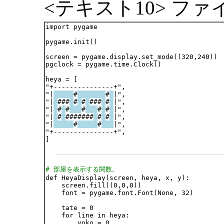
<テキスト10> ファイル
import pygame

pygame.init()

screen = pygame.display.set_mode((320,240))

pgclock = pygame.time.Clock()

heya = [

"+---------------+",

"|
#
#
|",

"|
###
#
#
###
#
|",

"|
#
#
#
#
#
|",

"|
#
#######
#
#
|",

"|
#
#
|",

"+---------------+",

]

# 部屋を表示する関数。

def HeyaDisplay(screen, heya, x, y):

    screen.fill((0,0,0))

    font = pygame.font.Font(None, 32)

    tate = 0

    for line in heya:

        yoko = 0
