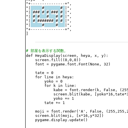
"+---------------+",

"|
#
#
|",

"|
###
#
#
###
#
|",

"|
#
#
#
#
#
|",

"|
#
#######
#
#
|",

"|
#
#
|",

"+---------------+",

]

# 部屋を表示する関数。

def HeyaDisplay(screen, heya, x, y):

    screen.fill((0,0,0))

    font = pygame.font.Font(None, 32)

    tate = 0

    for line in heya:

        yoko = 0

        for k in line:

            kabe = font.render(k, False, (255
            screen.blit(kabe, [yoko*16,tate*3
            yoko += 1

        tate += 1

    moji = font.render('A', False, (255,255,2
    screen.blit(moji, [x*16,y*32])

    pygame.display.update()
