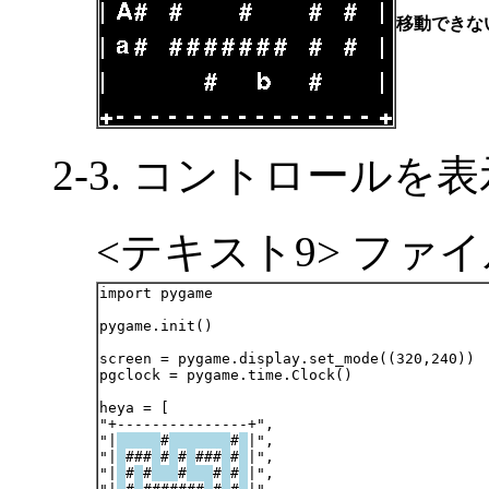
移動できな
2-3. コントロール
<テキスト9> ファイル
import pygame

pygame.init()

screen = pygame.display.set_mode((320,240))

pgclock = pygame.time.Clock()

heya = [

"+---------------+",

"|
#
#
|",

"|
###
#
#
###
#
|",

"|
#
#
#
#
#
|",
