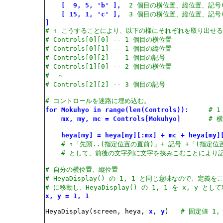
[  9, 5, 'b' ],
2 個目の横位置、縦位置、記号(
[ 15, 1, 'c' ],
3 個目の横位置、縦位置、記号(
]
# ↑ こうすることにより、以下の様にそれぞれを取り出せ
# Controls[0][0] -- 1 個目の横位置
# Controls[0][1] -- 1 個目の縦位置
# Controls[0][2] -- 1 個目の記号
# Controls[1][0] -- 2 個目の横位置
#  ～
# Controls[2][2] -- 3 個目の記号
# コントロールを迷路に埋め込む。
for Mokuhyo in range(len(Controls)):
# 
mx, my, mc = Controls[Mokuhyo]
# 
heya[my] = heya[my][:mx] + mc + heya[my]
# ↑「先頭..(指定位置の直前)」+ 記号 +「(指定位
# として、前後の文字列に文字を挟みこむことにより
# 自分の横位置、縦位置
# HeyaDisplay() の 1, 1 と同じ意味なので、定義をこの
# に移動し、HeyaDisplay() の 1, 1 を x, y とし
x, y = 1, 1
HeyaDisplay(screen, heya, 
x
, 
y
)   
# 固定値 1,