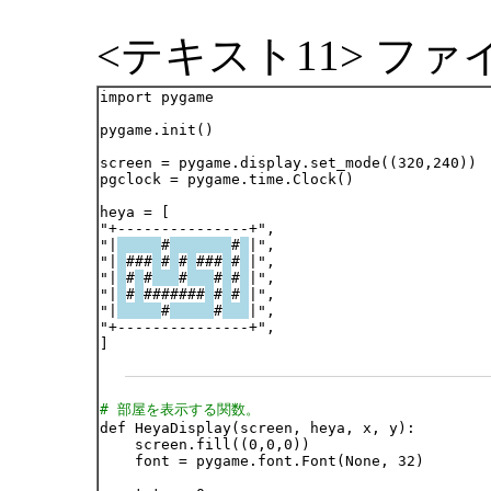
<テキスト11> ファイル
import pygame

pygame.init()

screen = pygame.display.set_mode((320,240))

pgclock = pygame.time.Clock()

heya = [

"+---------------+",

"|
#
#
|",

"|
###
#
#
###
#
|",

"|
#
#
#
#
#
|",

"|
#
#######
#
#
|",

"|
#
#
|",

"+---------------+",

]

# 部屋を表示する関数。

def HeyaDisplay(screen, heya, x, y):

    screen.fill((0,0,0))

    font = pygame.font.Font(None, 32)
