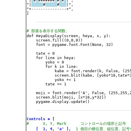
"|
#
#######
#
#
|",

"|
#
#
|",

"+---------------+",

]

# 部屋を表示する関数。

def HeyaDisplay(screen, heya, x, y):

    screen.fill((0,0,0))

    font = pygame.font.Font(None, 32)

    tate = 0

    for line in heya:

        yoko = 0

        for k in line:

            kabe = font.render(k, False, (255
            screen.blit(kabe, [yoko*16,tate*3
            yoko += 1

        tate += 1

    moji = font.render('A', False, (255,255,2
    screen.blit(moji, [x*16,y*32])

    pygame.display.update()

Controls = [
#      X, Y, Mark      コントロールの場所と記号
[  1, 4, 'a' ],
1 個目の横位置、縦位置、記号(