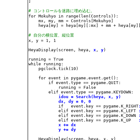
]

# コントロールを迷路に埋め込む。

for Mokuhyo in range(len(Controls)):

    mx, my, mm = Controls[Mokuhyo]

    heya[my] = heya[my][:mx] + mm + heya[my][
# 自分の横位置、縦位置

x, y = 1, 1

HeyaDisplay(screen, heya, 
x
, 
y
)

running = True

while running:

    pgclock.tick(10)

    for event in pygame.event.get():

        if event.type == pygame.QUIT:

            running = False

        elif event.type == pygame.KEYDOWN:

idou = Search(heya, x, y)
dx, dy = 0, 0
            if   event.key == pygame.K_RIGHT
            elif event.key == pygame.K_LEFT 
            elif event.key == pygame.K_DOWN 
            elif event.key == pygame.K_UP   
x += dx
y += dy