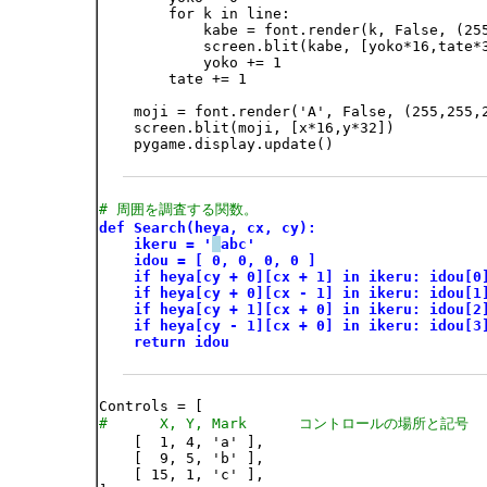
        for k in line:

            kabe = font.render(k, False, (255
            screen.blit(kabe, [yoko*16,tate*3
            yoko += 1

        tate += 1

    moji = font.render('A', False, (255,255,2
    screen.blit(moji, [x*16,y*32])

    pygame.display.update()

# 周囲を調査する関数。
def Search(heya, cx, cy):
ikeru = '
abc'
idou = [ 0, 0, 0, 0 ]
if heya[cy + 0][cx + 1] in ikeru: idou[0
if heya[cy + 0][cx - 1] in ikeru: idou[1
if heya[cy + 1][cx + 0] in ikeru: idou[2
if heya[cy - 1][cx + 0] in ikeru: idou[3
return idou
#      X, Y, Mark      コントロールの場所と記号

    [  1, 4, 'a' ],

    [  9, 5, 'b' ],

    [ 15, 1, 'c' ],
