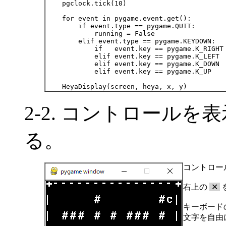
    pgclock.tick(10)

    for event in pygame.event.get():

        if event.type == pygame.QUIT:

            running = False

        elif event.type == pygame.KEYDOWN:

            if   event.key == pygame.K_RIGHT
            elif event.key == pygame.K_LEFT 
            elif event.key == pygame.K_DOWN 
            elif event.key == pygame.K_UP   
2-2. コントロール
る。
コントロール
右上の
✕
キーボード
文字を自由