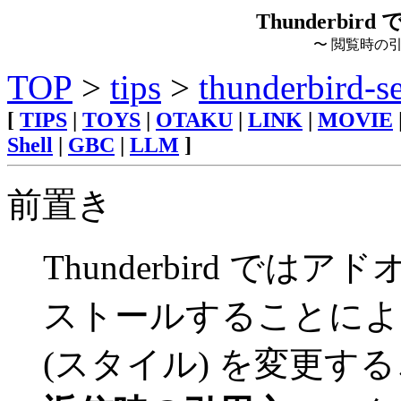
Thunderbi
〜 閲覧時の
TOP
>
tips
>
thunderbird-s
[
TIPS
|
TOYS
|
OTAKU
|
LINK
|
MOVIE
Shell
|
GBC
|
LLM
]
前置き
Thunderbird ではア
ストールすることによ
(スタイル) を変更す