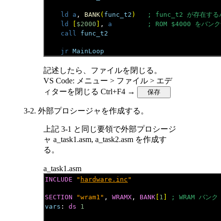
ld a
, 
BANK
(
func_t2
)
; func_t2 が存在
ld
[
$2000
]
, 
a
; ROM $4000 をバ
call
func_t2
jr
MainLoop
記述したら、ファイルを閉じる。
VS Code: メニュー > ファイル > エデ
ィターを閉じる Ctrl+F4 →
3-2. 外部プロシージャを作成する。
上記 3-1 と同じ要領で外部プロシージ
ャ a_task1.asm, a_task2.asm を作成す
る。
a_task1.asm
INCLUDE
"
hardware.inc
"
SECTION
"wram1"
, 
WRAMX
, 
BANK
[
1
]
; WRAM バンク
vars
: 
ds
1