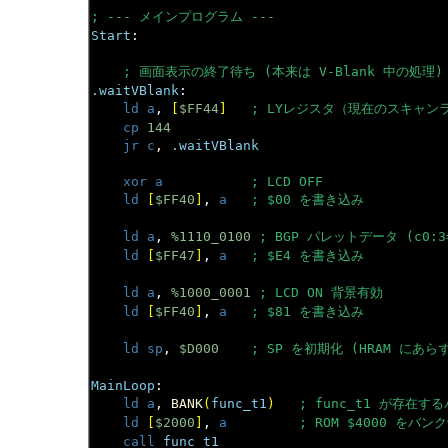
; --- メインプログラム ---
Start
:

; 画面表示の終了待ち (本来は V-Blank 中の処理)
.waitVBlank
:

ld a
, 
[
$FF44
]
; LYレジスタ（現在のスキャン
cp
144
jr c
, 
.waitVBlank
xor a
; LCD OFF
ld
[
$FF40
]
, 
a
; $00 を書き込み
ld a
, 
%1110_0100
; BGP パレットデータ (c0:3=b
ld
[
$FF47
]
, 
a
; $E4 を書き込み
ld a
, 
%1000_0001
; LCD ON 背景有効
ld
[
$FF40
]
, 
a
; $81 を書き込み
ld sp
, 
$D000
; SP を初期化 (HRAM にあら
MainLoop
:

ld a
, 
BANK
(
func_t1
)
; func_t1 が存在
ld
[
$2000
]
, 
a
; ROM $4000 をバ
call
func_t1