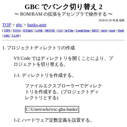
GBC でバンク切り替え 2
〜 ROM/RAM の拡張をアセンブラで操作する 〜
2026-01-26 作成 福島
TOP
>
gbc
>
banks-asm
[
TIPS
|
TOYS
|
OTAKU
|
LINK
|
MOVIE
|
CGI
|
AvTitle
|
ConfuTerm
|
HIST
|
AnSt
|
Asob
|
Shell
|
GBC
|
LLM
]
1. プロジェクトディレクトリの作成
VS Code ではディレクトリを開くことにより、プ
ロジェクトを切り替える。
1-1. ディレクトリを作成する。
ファイルエクスプローラーでディレク
トリを作成する。(プロジェクトディ
レクトリとする)
C:\Users\
who
\vsc-gba-banks\
1-2. ハードウェア定数定義を設置する。