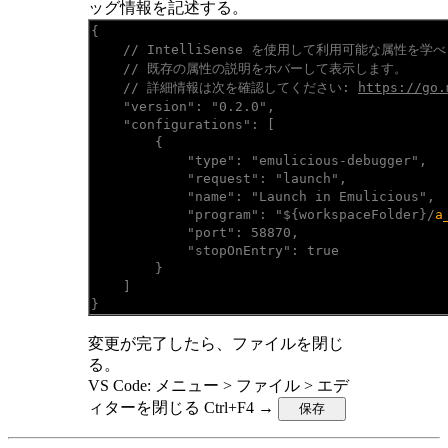
ッグ情報を記述する。
{
// IntelliSense を使用して利用可能な属性を学
// 既存の属性の説明をホバーして表示します。
// 詳細情報は次を確認してください: 
https://go.
"version": "0.2.0",
"configurations": [
{
"type": "emulicious-debugger",
"request": "launch",
"name": "Launch in Emulicious",
"program": "${workspaceFolder}/
a
"port": 58870,
"stopOnEntry": true
}
]
}
変更が完了したら、ファイルを閉じ
る。
VS Code: メニュー > ファイル > エデ
ィターを閉じる Ctrl+F4 →