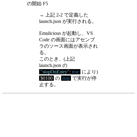
の開始 F5
→ 上記 2-2 で定義した
launch.json が実行される。
Emulicious が起動し、VS
Code の画面にはアセンブ
ラのソース画面が表示され
る。
このとき、(上記
launch.json の
"stopOnEntry"
:
true
により)
$0100
の
nop
で実行が停
止する。