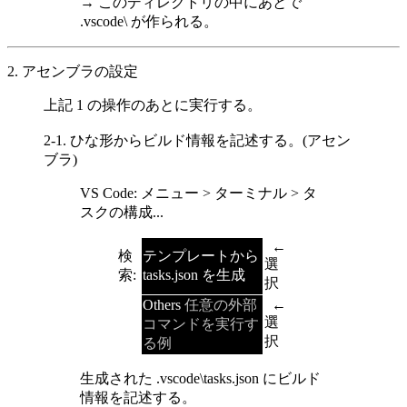
→ このディレクトリの中にあとで
.vscode\ が作られる。
2. アセンブラの設定
上記 1 の操作のあとに実行する。
2-1. ひな形からビルド情報を記述する。(アセン
ブラ)
VS Code: メニュー > ターミナル > タ
スクの構成...
←
検
テンプレートから
選
索:
tasks.json を生成
択
Others
任意の外部
←
選
コマンドを実行す
択
る例
生成された .vscode\tasks.json にビルド
情報を記述する。