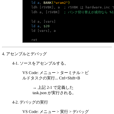
ld a
, 
BANK
(
"wram2"
)
ldh [rSVBK], a  ; rSVBK は hardware.inc
ldh a, [rSVBK]  
; バンク切り替えが成功なら %11
ld a, [vars]
ld a
, 
$20
ld [vars], a
ret
4. アセンブルとデバッグ
4-1. ソースをアセンブルする。
VS Code: メニュー > ターミナル > ビ
ルドタスクの実行... Ctrl+Shift+B
→ 上記 2-1 で定義した
task.json が実行される。
4-2. デバッグの実行
VS Code: メニュー > 実行 > デバッグ