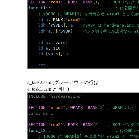
SECTION
"rom1"
, 
ROMX
, 
BANK
[
1
]
; ROM バンク 
func_t1
::                       
; :: は公開ラ
; $D000 に WRAM[1] を出現させ wram1 として
ld a
, 
BANK
(
"wram1"
)
ldh
[
rSVBK
]
, 
a
; rSVBK は hardware.inc
ldh a
, 
[
rSVBK
]
; バンク切り替えが成功なら %11
ld a
, 
[
vars
]
ld a
, 
$10
ld
[
vars
]
, 
a
ret
a_task2.asm (グレーアウトの行は
a_task1.asm と同じ)
INCLUDE "
hardware.inc
"

SECTION
"wram2"
, 
WRAMX
, 
BANK
[
2
]
; WRAM バンク
vars: ds 1
SECTION
"rom2"
, 
ROMX
, 
BANK
[
2
]
; ROM バンク 
func_t2
::                       
; :: は公開ラ
; $D000 に WRAM[2] を出現させ wram2 として