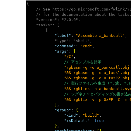
{
// See 
https://go.microsoft.com/fwlink/?
// for the documentation about the tasks
"version": "2.0.0",
"tasks": [
{
"label"
: 
"Assemble a_bankcall"
,

"type": "shell",
"command"
: 
"cmd"
,

"args"
: 
[
"/C"
,

// アセンブルを指示
"rgbasm -g -o a_bankcall.obj
"&& rgbasm -g -o a_task1.obj
"&& rgbasm -g -o a_task2.obj
// 実行ファイルを生成 (*.gb, *.
"&& rgblink -n a_bankcall.sy
// シグネチャとパディングの書き込み (RO
"&& rgbfix -v -p 0xFF -C -m 
]
,

"group"
: 
{
"kind"
: 
"build"
,

"isDefault"
: 
true
}
,
