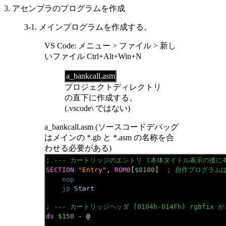
3. アセンブラのプログラムを作成
3-1. メインプログラムを作成する。
VS Code: メニュー > ファイル > 新し
いファイル Ctrl+Alt+Win+N
a_bankcall.asm
プロジェクトディレクトリ
の直下に作成する。
(.vscode\ ではない)
a_bankcall.asm (ソースコードデバッグ
はメインの *.gb と *.asm の名称を合
わせる必要がある)
; --- カートリッジのエントリ (本体タイトル表示の後に有
SECTION
"Entry"
, 
ROM0
[
$0100
]
; 自作プログラムは
nop
jp
Start
; --- カートリッジヘッダ (0104h-014Fh) rgbfix
ds
$150
 - @
