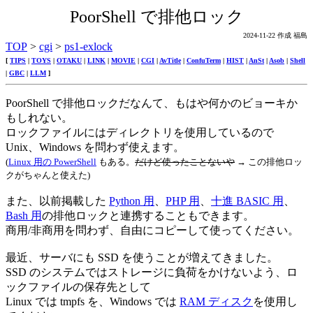
PoorShell で排他ロック
2024-11-22 作成 福島
TOP
>
cgi
>
ps1-exlock
[
TIPS
|
TOYS
|
OTAKU
|
LINK
|
MOVIE
|
CGI
|
AvTitle
|
ConfuTerm
|
HIST
|
AnSt
|
Asob
|
Shell
|
GBC
|
LLM
]
PoorShell で排他ロックだなんて、もはや何かのビョーキか
もしれない。
ロックファイルにはディレクトリを使用しているので
Unix、Windows を問わず使えます。
(
Linux 用の PowerShell
もある。
だけど使ったことないや
→ この排他ロッ
クがちゃんと使えた)
また、以前掲載した
Python 用
、
PHP 用
、
十進 BASIC 用
、
Bash 用
の排他ロックと連携することもできます。
商用/非商用を問わず、自由にコピーして使ってください。
最近、サーバにも SSD を使うことが増えてきました。
SSD のシステムではストレージに負荷をかけないよう、ロ
ックファイルの保存先として
Linux では tmpfs を、Windows では
RAM ディスク
を使用し