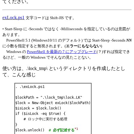
てください。
exLock.ps1
文字コードは Shift-JIS です。
• Start-Sleep に -Seconds ではなく -Milliseconds を指定しているのは意図が
あります。
PowerShell 5.1 (Windows10/11 のデフォルト) では Start-Sleep -Seconds
NN
に小数を指定すると無視されます。(
エラーにもならない
)
Windows の
PowerShell を最新の 7 にアップグレード
(？)すれば指定でき
るけど、一般の Windows でそんなの見たことない。
使い方は、.\lock_tmp\ というディレクトリを作成したとし
て、こんな感じ
. .\exLock.ps1

$lockPath = ".\lock_tmp\lock.LK"

$lock = New-Object exLock($lockPath)

$isLock = $lock.lock()

if ($isLock -eq $true) {

    # ロック中に実行する処理

}

*1
$lock.unlock()  
# 
必ず記述する