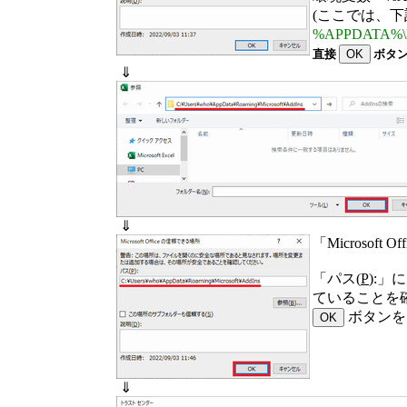
(ここでは、
%APPDATA%\Mi
直接
ボタン
⇓
⇓
「Microsoft
「パス(
P
):
ていることを
ボタンを
⇓