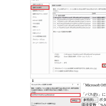
⇓
「Microsoft
「パス(
P
):
ボタ
環境変数「%A