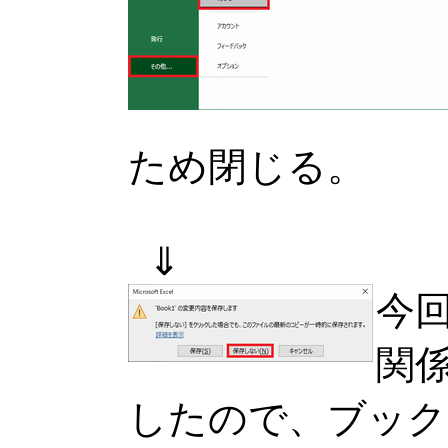
ため閉じる。
⇓
今
関
したので、ブック