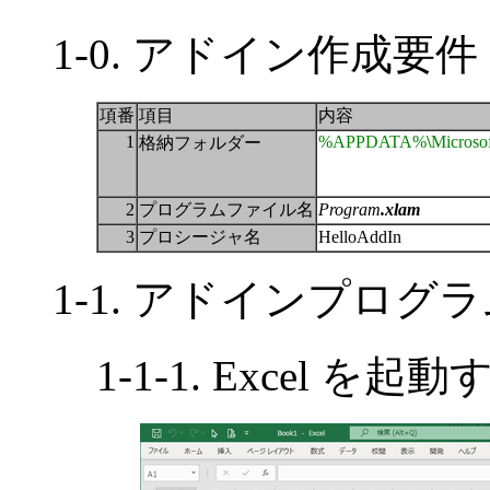
1-0. アドイン作成要件
項番
項目
内容
1
%APPDATA%
\
Microso
格納フォルダー
2
プログラムファイル名
Program
.xlam
3
プロシージャ名
HelloAddIn
1-1. アドインプログ
1-1-1. Excel を起