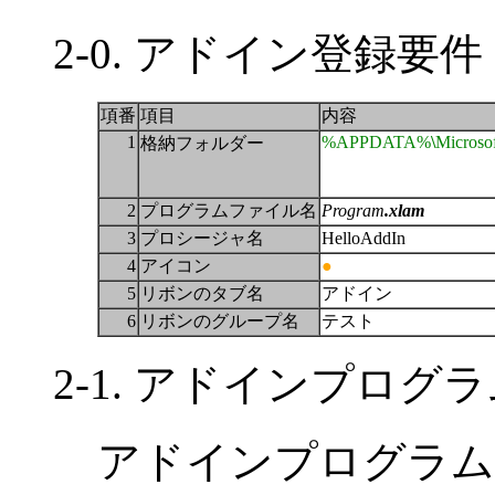
2-0. アドイン登録要件
項番
項目
内容
1
%APPDATA%
\
Microso
格納フォルダー
2
プログラムファイル名
Program
.xlam
3
プロシージャ名
HelloAddIn
4
アイコン
●
5
リボンのタブ名
アドイン
6
リボンのグループ名
テスト
2-1. アドインプロ
アドインプログラム