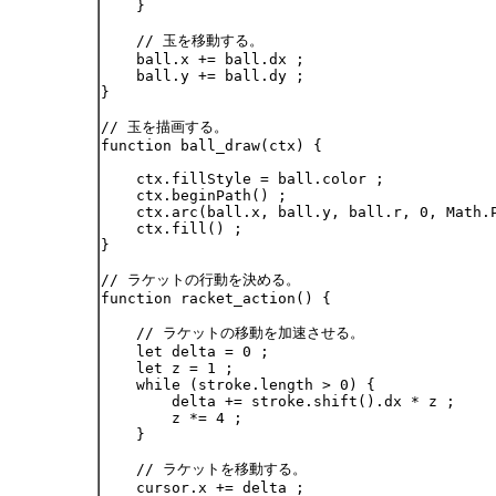
    }

    // 玉を移動する。

    ball.x += ball.dx ;

    ball.y += ball.dy ;

}

// 玉を描画する。

function ball_draw(ctx) {

    ctx.fillStyle = ball.color ;

    ctx.beginPath() ;

    ctx.arc(ball.x, ball.y, ball.r, 0, Math.P
    ctx.fill() ;

}

// ラケットの行動を決める。

function racket_action() {

    // ラケットの移動を加速させる。

    let delta = 0 ;

    let z = 1 ;

    while (stroke.length > 0) {

        delta += stroke.shift().dx * z ;

        z *= 4 ;

    }

    // ラケットを移動する。

    cursor.x += delta ;
