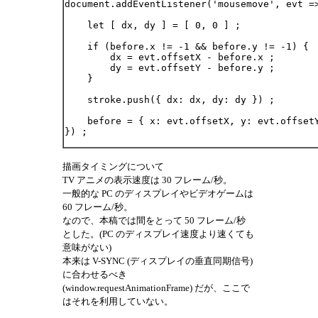
document.addEventListener('mousemove', evt =>
    let [ dx, dy ] = [ 0, 0 ] ;

    if (before.x != -1 && before.y != -1) {

        dx = evt.offsetX - before.x ;

        dy = evt.offsetY - before.y ;

    }

    stroke.push({ dx: dx, dy: dy }) ;

    before = { x: evt.offsetX, y: evt.offsetY
描画タイミングについて
TV アニメの表示速度は 30 フレーム/秒。
一般的な PC のディスプレイやビデオゲームは
60 フレーム/秒。
なので、本稿では間をとって 50 フレーム/秒
とした。(PC のディスプレイ速度より速くても
意味がない)
本来は V-SYNC (ディスプレイの垂直同期信号)
に合わせるべき
(window.requestAnimationFrame) だが、ここで
はそれを利用していない。