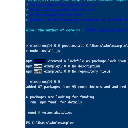
> 
https://opencollective.com/core-js
> 
https://www.patreon.com/zloirock
> 
https://paypal.me/zloirock
> 
bitcoin: bc1qlea7544qtsmj2rayg0lthvza9fau63ux0fst
Also, the author of core-js ( 
https://github.com/zl
> electron@14.0.0 postinstall C:\Users\who\example\
> node install.js

npm
notice
npm
WARN
npm
WARN
 example@1.0.0 No repository field.

+ electron@14.0.0

added 87 packages from 95 contributors and audited 
6 packages are looking for funding

  run `npm fund` for details

found 
0
 vulnerabilities

PS C:\Users\who\example>
