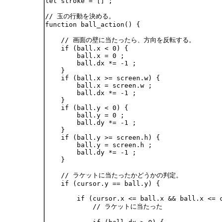
let stroke = [] ;

// 玉の行動を決める。

function ball_action() {

    // 画面の壁に当たったら、方向を反転する。

    if (ball.x < 0) {

        ball.x = 0 ;

        ball.dx *= -1 ;

    }

    if (ball.x >= screen.w) {

        ball.x = screen.w ;

        ball.dx *= -1 ;

    }

    if (ball.y < 0) {

        ball.y = 0 ;

        ball.dy *= -1 ;

    }

    if (ball.y >= screen.h) {

        ball.y = screen.h ;

        ball.dy *= -1 ;

    }

    // ラケットに当たったかどうかの判定。

    if (cursor.y == ball.y) {

        if (cursor.x <= ball.x && ball.x <= c
            // ラケットに当たった
