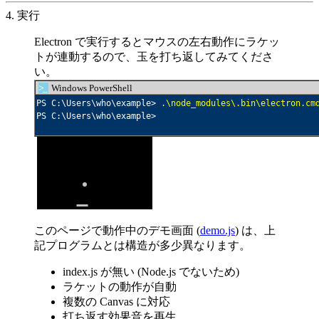
4. 実行
Electron で実行するとマウスの左右動作にラケッ
トが連動するので、玉を打ち返してみてくださ
い。
>_
Windows PowerShell
PS C:\Users\who\example> 
.\node_modules\.bin\electron.cm
PS C:\Users\who\example>

このページで動作中のデモ画面 (
demo.js
) は、上
記プログラムとは構造が多少異なります。
index.js が無い (Node.js でないため)
ラケットの動作が自動
複数の Canvas に対応
打ち返す効果音を再生