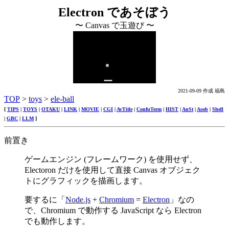
Electron であそぼう
〜 Canvas で玉遊び 〜
2021-09-09 作成 福島
TOP
>
toys
>
ele-ball
[
TIPS
|
TOYS
|
OTAKU
|
LINK
|
MOVIE
|
CGI
|
AvTitle
|
ConfuTerm
|
HIST
|
AnSt
|
Asob
|
Shell
|
GBC
|
LLM
]
前置き
ゲームエンジン (フレームワーク) を使用せず、
Electoron だけを使用して直接 Canvas オブジェク
トにグラフィックを描画します。
要するに「
Node.js
+
Chromium
=
Electron
」なの
で、Chromium で動作する JavaScript なら Electron
でも動作します。