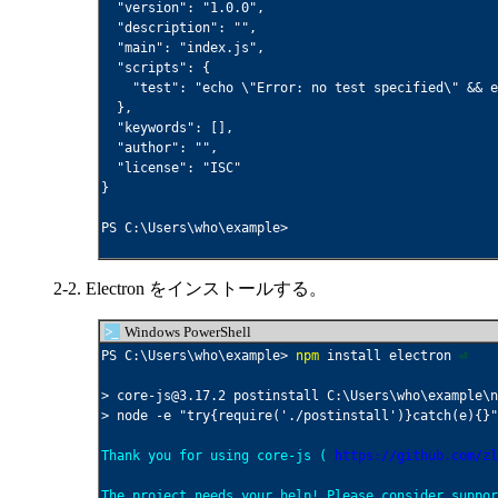
  "version": "1.0.0",

  "description": "",

  "main": "index.js",

  "scripts": {

    "test": "echo \"Error: no test specified\" && e
  },

  "keywords": [],

  "author": "",

  "license": "ISC"

}

PS C:\Users\who\example>

2-2. Electron をインストールする。
>_
Windows PowerShell
PS C:\Users\who\example> 
npm
 install electron 
⏎
> core-js@3.17.2 postinstall C:\Users\who\example\n
> node -e "try{require('./postinstall')}catch(e){}"

Thank you for using core-js ( 
https://github.com/zl
The project needs your help! Please consider suppor