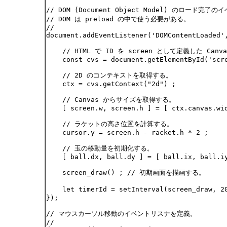
// DOM (Document Object Model) のロード完了
// DOM は preload の中で使う必要がある。

//

document.addEventListener('DOMContentLoaded',
    // HTML で ID を screen として定義した Ca
    const cvs = document.getElementById('scre
    // 2D のコンテキストを取得する。

    ctx = cvs.getContext("2d") ;

    // Canvas からサイズを取得する。

    [ screen.w, screen.h ] = [ ctx.canvas.wid
    // ラケットの高さ位置を計算する。

    cursor.y = screen.h - racket.h * 2 ;

    // 玉の移動量を初期化する。

    [ ball.dx, ball.dy ] = [ ball.ix, ball.iy
    screen_draw() ; // 初期画面を描画する。

    let timerId = setInterval(screen_draw
});

// マウスカーソル移動のイベントリスナを定義。

//
