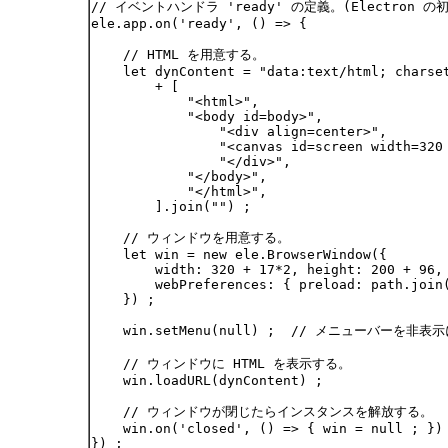
// イベントハンドラ 'ready' の定義。(Electron 
ele.app.on('ready', () => {

    // HTML を用意する。

    let dynContent = "data:text/html; charset
        + [

            "<html>",

            "<body id=body>",

                "<div align=center>",

                "<canvas id=screen width=320 
                "</div>",

            "</body>",

            "</html>",

        ].join("") ;

    // ウィンドウを用意する。

    let win = new ele.BrowserWindow({

        width: 320 + 17*2, height: 200 + 96,

        webPreferences: { preload: path.join(
    }) ;

    win.setMenu(null) ;  // メニューバーを非表
    // ウィンドウに HTML を表示する。

    win.loadURL(dynContent) ;

    // ウィンドウが閉じたらインスタンスを解放する。

    win.on('closed', () => { win = null ; }) 
}) ;
