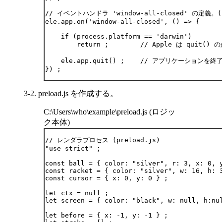
// イベントハンドラ 'window-all-closed' の定
ele.app.on('window-all-closed', () => {

    if (process.platform == 'darwin')

        return ;        // Apple は quit()
    ele.app.quit() ;    // アプリケーションを終
3-2. preload.js を作成する。
C:\Users\who\example\preload.js (ロジッ
ク本体)
// レンダラプロセス (preload.js)

"use strict" ;

const ball = { color: "silver", r: 3, x: 0, y
const racket = { color: "silver", w: 16, h: 3
const cursor = { x: 0, y: 0 } ;

let ctx = null ;

let screen = { color: "black", w: null, h:nul
let before = { x: -1, y: -1 } ;
