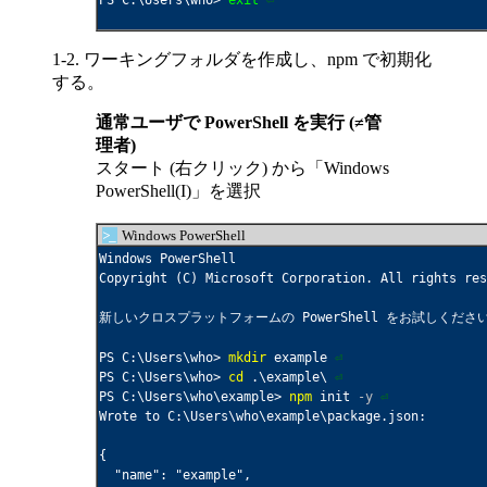
PS C:\Users\who> 
exit
⏎
1-2. ワーキングフォルダを作成し、npm で初期化
する。
通常ユーザで PowerShell を実行 (≠管
理者)
スタート (右クリック) から「Windows
PowerShell(I)」を選択
>_
Windows PowerShell
Windows PowerShell

Copyright (C) Microsoft Corporation. All rights res
新しいクロスプラットフォームの PowerShell をお試しください http
PS C:\Users\who> 
mkdir
 example 
⏎
PS C:\Users\who> 
cd
 .\example\ 
⏎
PS C:\Users\who\example> 
npm
 init 
-y
⏎
Wrote to C:\Users\who\example\package.json:

{

  "name": "example",
