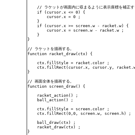
    // ラケットが画面内に収まるように表示座標を補正す
    if (cursor.x <= 0) {

        cursor.x = 0 ;

    }

    if (cursor.x >= screen.w - racket.w) {

        cursor.x = screen.w - racket.w ;

    }

}

// ラケットを描画する。

function racket_draw(ctx) {

    ctx.fillStyle = racket.color ;

    ctx.fillRect(cursor.x, cursor.y, racket.w
}

// 画面全体を描画する。

function screen_draw() {

    racket_action() ;

    ball_action() ;

    ctx.fillStyle = screen.color ;

    ctx.fillRect(0,0, screen.w, screen.h) ;

    ball_draw(ctx) ;

    racket_draw(ctx) ;

}
