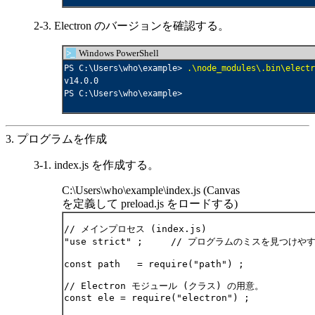
2-3. Electron のバージョンを確認する。
>_
Windows PowerShell
PS C:\Users\who\example> 
.\node_modules\.bin\electr
v14.0.0

PS C:\Users\who\example>

3. プログラムを作成
3-1. index.js を作成する。
C:\Users\who\example\index.js (Canvas
を定義して preload.js をロードする)
// メインプロセス (index.js)

"use strict" ;     // プログラムのミスを見つけ
const path   = require("path") ;

// Electron モジュール (クラス) の用意。

const ele = require("electron") ;
