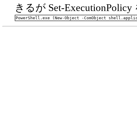
きるが Set-ExecutionPo