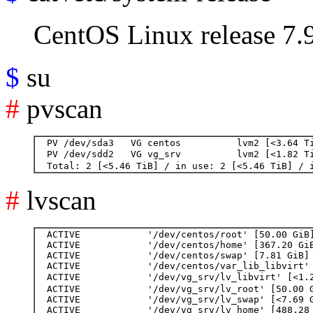
CentOS Linux release 7.
$
su
#
pvscan
  PV /dev/sda3   VG centos          lvm2 [<3.64 Ti
  PV /dev/sdd2   VG vg_srv          lvm2 [<1.82 T
#
lvscan
  ACTIVE            '/dev/centos/root' [50.00 GiB]
  ACTIVE            '/dev/centos/home' [367.20 GiB
  ACTIVE            '/dev/centos/swap' [7.81 GiB] 
  ACTIVE            '/dev/centos/var_lib_libvirt' 
  ACTIVE            '/dev/vg_srv/lv_libvirt' [<1.
  ACTIVE            '/dev/vg_srv/lv_root' [50.00 G
  ACTIVE            '/dev/vg_srv/lv_swap' [<7.69 G