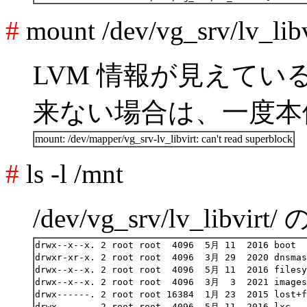
#
mount /dev/vg_srv/lv_libv
LVM 情報が見えている
来ない場合は、一度本
mount: /dev/mapper/vg_srv-lv_libvirt: can't read superblock
#
ls -l /mnt
/dev/vg_srv/lv_lib
drwx--x--x. 2 root root  4096  5月 11  2016 boot

drwxr-xr-x. 2 root root  4096  3月 29  2020 dnsmas
drwx--x--x. 2 root root  4096  5月 11  2016 filesy
drwx--x--x. 2 root root  4096  3月  3  2021 images

drwx------. 2 root root 16384  1月 23  2015 lost+f
drwx------. 2 root root  4096  5月 11  2016 lxc
