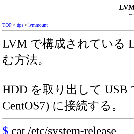
LV
〜
TOP
>
tips
>
lvmmount
LVM で構成されている L
む方法。
HDD を取り出して USB 
CentOS7) に接続する。
$
cat /etc/system-release